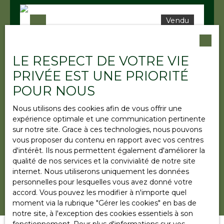
Budget max (€)
Vendu
Surface min (m²)
LE RESPECT DE VOTRE VIE
PRIVÉE EST UNE PRIORITÉ
RECHERCHER
POUR NOUS
Vendu
Nous utilisons des cookies afin de vous offrir une
expérience optimale et une communication pertinente
sur notre site. Grace à ces technologies, nous pouvons
terrain centre ville
vous proposer du contenu en rapport avec vos centres
d'intérêt. Ils nous permettent également d'améliorer la
15 a 50 ca
Strasbourg 67200
qualité de nos services et la convivialité de notre site
OPPORTUNITÉ Terrain à bâtir de 1555 m2
internet. Nous utiliserons uniquement les données
SOULTZ-SOUS-FORÊTS, une commune
personnelles pour lesquelles vous avez donné votre
dynamique avec ses commerces, un
accord. Vous pouvez les modifier à n'importe quel
collège, une gare ferroviaire desservant les
moment via la rubrique ″Gérer les cookies″ en bas de
principales villes des environs, sur l' axe
notre site, à l'exception des cookies essentiels à son
routier reliant Wissembourg à Haguenau à