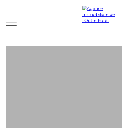
ACCUEIL
ACHETER
ESTIMER
VENDRE
LOUER
Espace
Mes
ESTIMATIO
vendeur
favoris
N