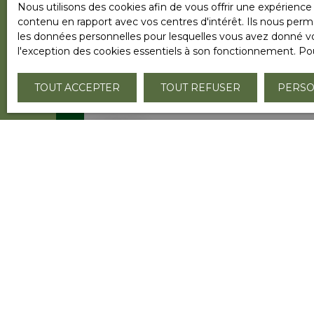
Nous utilisons des cookies afin de vous offrir une expérien
contenu en rapport avec vos centres d'intérêt. Ils nous perme
les données personnelles pour lesquelles vous avez donné vot
l'exception des cookies essentiels à son fonctionnement. Pou
TOUT ACCEPTER
TOUT REFUSER
PERSO
Vendu
Terrain hors lotissement
06 a 32 ca
Kutzenhausen 67250
A découvrir. Une exclusivité Sébastien Gar
Forêts Terrain de 632m² situé à 5 minutes 
sur la commune d'Oberkutzenhausen, 17 
hors lotissement. Le terrain n'est pas viabi
périmètre ABF ( mais avec peu de contraint
complet, pas de chalet pas de bi famille ).