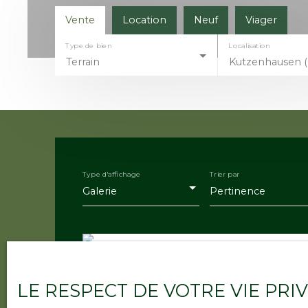
Vente
Location
Neuf
Viager
Type de bien
Localisation
Terrain
Kutzenhausen (
Type d'affichage
Trier par
Galerie
Pertinence
LE RESPECT DE VOTRE VIE PRI