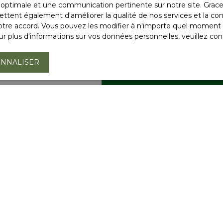
ce optimale et une communication pertinente sur notre site. Gra
ttent également d'améliorer la qualité de nos services et la conv
re accord. Vous pouvez les modifier à n'importe quel moment via
r plus d'informations sur vos données personnelles, veuillez con
NNALISER
cia AIOF Soultz-Sous-
de Soultz-Sous-Forêts,
kilomètres d'Haguenau,
lisé. Situé dans un
es. Pas de toit plat
 Etude de sol de type G1