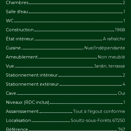
Chambres
2
Salle d'eau
1
WC
1
Construction
1968
État intérieur
A rafraîchir
Cuisine
Nue/Indépendante
Ameublement
Non meublé
Vue
Jardin, terrasse
Stationnement intérieur
2
Stationnement extérieur
4
Cave
Oui
Niveaux (RDC inclus)
1
Assainissement
Tout à l'égout conforme
Localisation
Soultz-sous-Forêts 67250
Référence
747