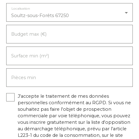
accessibles à 10 minutes à pied. Ne manquez pas
cette opportunité de transformer cette maison
Localisation
Soultz-sous-Forêts 67250
en un foyer chaleureux et personnalisé.
Contactez-nous pour une visite et laissez-vous
séduire par le potentiel de cette propriété.
Budget max (€)
Assainissement du tout à l'égouts est a refaire.
(devis disponible)prévoir une enveloppe travaux
de 500€/m² environ. Les informations sur les
risques auxquels ce bien est exposé sont
Surface min (m²)
disponibles sur le site Géorisques : www.
georisques. gouv. fr Prix du bien : 168. 900 €Prix
du bien hors honoraires : 160. 000 €Honoraires
Pièces min
TTC : 5,56 % soit 8. 900 € Honoraires à la charge
de l'acquéreur
J'accepte le traitement de mes données
personnelles conformément au RGPD. Si vous ne
souhaitez pas faire l'objet de prospection
commerciale par voie téléphonique, vous pouvez
vous inscrire gratuitement sur la liste d'opposition
au démarchage téléphonique, prévu par l'article
L223-1 du code de la consommation, sur le site