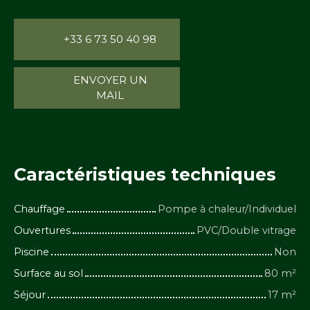
+33 6 73 50 40 98
ENVOYER UN
MAIL
Caractéristiques
techniques
Chauffage
Pompe à chaleur/Individuel
Ouvertures
PVC/Double vitrage
Piscine
Non
Surface au sol
80
m²
Séjour
17
m²