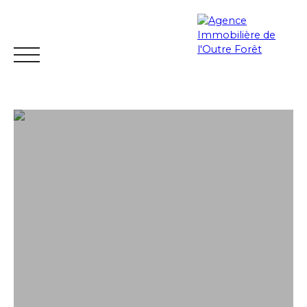
ACCUEIL
ACHETER
ESTIMER
VENDRE
LOUER
Espace
Mes
ESTIMATIO
vendeur
favoris
N