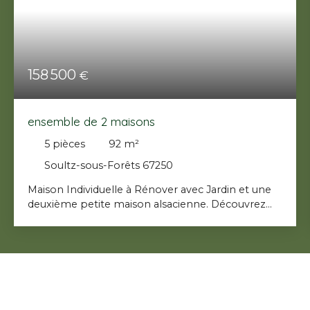
158 500
€
ensemble de 2 maisons
5
pièces
92
m²
Soultz-sous-Forêts 67250
Maison Individuelle à Rénover avec Jardin et une
deuxième petite maison alsacienne. Découvrez
cette charmante maison individuelle des années
1950, nichée dans un cadre verdoyant. Avec ses 92
m² habitables et son terrain de 570 m², cette
propriété offre un véritable havre de paix pour les
amateurs de nature et de tranquillité. Imaginez-
vous vivre dans cette maison semi plain-pied,
baignée de lumière grâce à ses ouvertures en