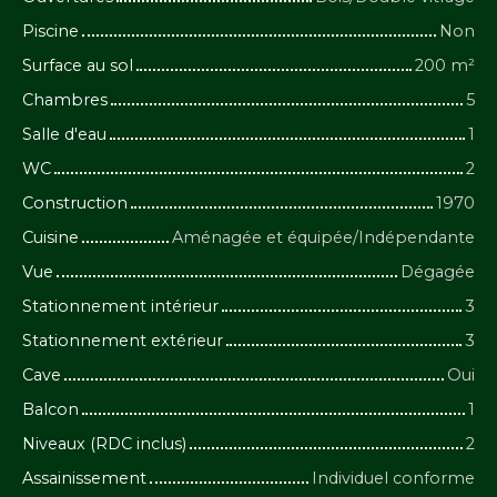
Piscine
Non
Surface au sol
200
m²
Chambres
5
Salle d'eau
1
WC
2
Construction
1970
Cuisine
Aménagée et équipée/Indépendante
Vue
Dégagée
Stationnement intérieur
3
Stationnement extérieur
3
Cave
Oui
Balcon
1
Niveaux (RDC inclus)
2
Assainissement
Individuel conforme