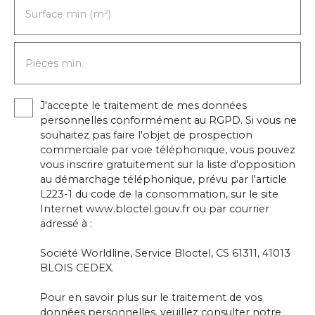
+ terrasse avec pergola ✔️ 2 garages indépendants
Surface min (m²)
✔️ Cave complète avec buanderie ✔️ Proche
commerces et commodités. honoraires d'agence
inclus dans le prix à la charge du vendeur.
Pièces min
J'accepte le traitement de mes données
personnelles conformément au RGPD. Si vous ne
souhaitez pas faire l'objet de prospection
commerciale par voie téléphonique, vous pouvez
vous inscrire gratuitement sur la liste d'opposition
au démarchage téléphonique, prévu par l'article
L223-1 du code de la consommation, sur le site
Internet www.bloctel.gouv.fr ou par courrier
adressé à :
Société Worldline, Service Bloctel, CS 61311, 41013
BLOIS CEDEX.
Pour en savoir plus sur le traitement de vos
données personnelles, veuillez consulter notre