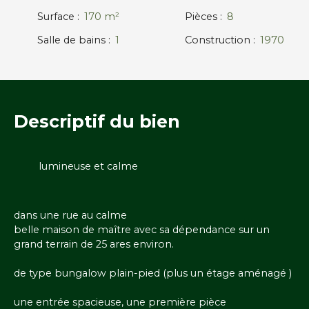
Surface
:
170
m²
Pièces
:
8
Salle de bains
:
1
Construction
:
1970
Descriptif
du bien
lumineuse et calme
dans une rue au calme
belle maison de maître avec sa dépendance sur un
grand terrain de 25 ares environ.
de type bungalow plain-pied (plus un étage aménagé )
une entrée spacieuse, une première pièce