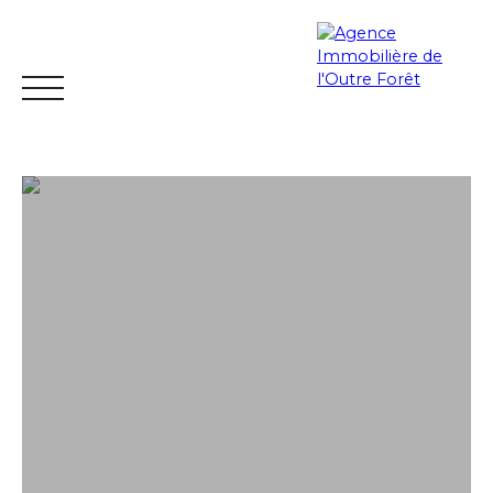
ACCUEIL
ACHETER
ESTIMER
VENDRE
LOUER
Espace
Mes
ESTIMATIO
vendeur
favoris
N