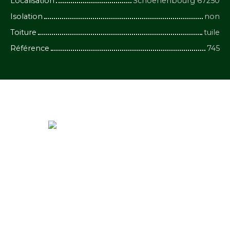
Localisation
Schoenenbourg 67250
Isolation
non
Toiture
tuile
Référence
745