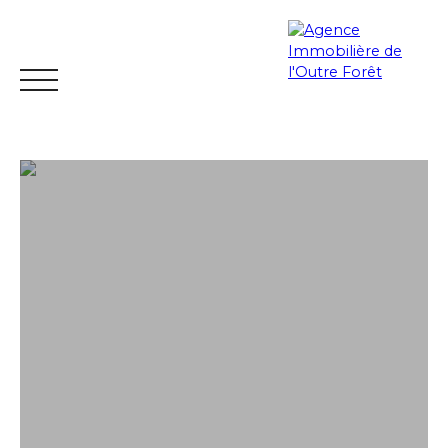
ACCUEIL
ACHETER
ESTIMER
VENDRE
LOUER
Espace
Mes
ESTIMATIO
vendeur
favoris
N