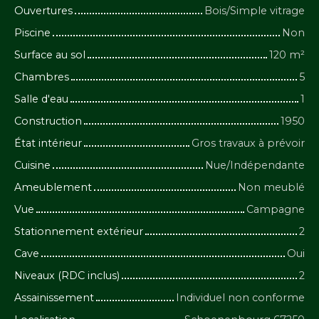
Ouvertures
Bois/Simple vitrage
Piscine
Non
Surface au sol
120
m²
Chambres
5
Salle d'eau
1
Construction
1950
État intérieur
Gros travaux à prévoir
Cuisine
Nue/Indépendante
Ameublement
Non meublé
Vue
Campagne
Stationnement extérieur
2
Cave
Oui
Niveaux (RDC inclus)
2
Assainissement
Individuel non conforme