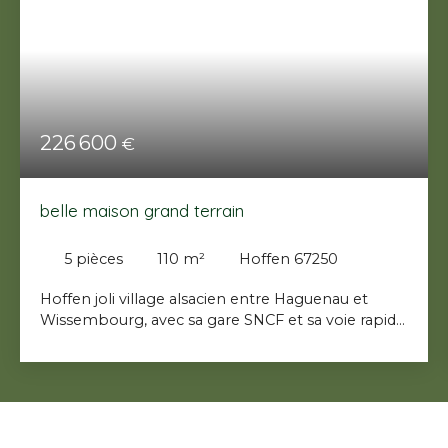
226 600
€
belle maison grand terrain
5
pièces
110
m²
Hoffen 67250
Hoffen joli village alsacien entre Haguenau et
Wissembourg, avec sa gare SNCF et sa voie rapide
pour rallier les grandes villes allemande ou
régionale. Belle maison rénovée et entretenue sur
une grande parcelle de 1600 m². Un grand sous
sol pour garer 3 voitures, une buanderie, un atelier
et une cave. Au premier niveau un beau salon
séjour de 28m² , une cuisine équipée et