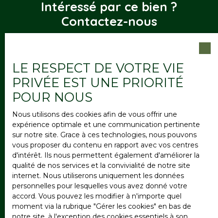
Intéressé par ce bien ?
Contactez-nous
Merci de remplir le formulaire, nous reviendrons vers
vous dans les plus brefs délais.
LE RESPECT DE VOTRE VIE
PRIVÉE EST UNE PRIORITÉ
Prénom
POUR NOUS
Nous utilisons des cookies afin de vous offrir une
expérience optimale et une communication pertinente
Nom
sur notre site. Grace à ces technologies, nous pouvons
vous proposer du contenu en rapport avec vos centres
d'intérêt. Ils nous permettent également d'améliorer la
qualité de nos services et la convivialité de notre site
Email
internet. Nous utiliserons uniquement les données
personnelles pour lesquelles vous avez donné votre
accord. Vous pouvez les modifier à n'importe quel
Téléphone
moment via la rubrique ″Gérer les cookies″ en bas de
notre site, à l'exception des cookies essentiels à son