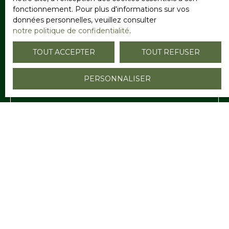
fonctionnement. Pour plus d'informations sur vos
données personnelles, veuillez consulter
Votre commune
notre politique de confidentialité
.
TOUT ACCEPTER
TOUT REFUSER
Vous souhaitez
-
PERSONNALISER
Votre message
J'accepte le traitement de mes données
personnelles conformément au RGPD. Si vous ne
souhaitez pas faire l'objet de prospection
commerciale par voie téléphonique, vous pouvez
vous inscrire gratuitement sur la liste d'opposition
au démarchage téléphonique, prévu par l'article
L223-1 du code de la consommation, sur le site
Internet www.bloctel.gouv.fr ou par courrier