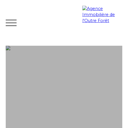
ACCUEIL
ACHETER
ESTIMER
VENDRE
LOUER
Espace
Mes
ESTIMATIO
vendeur
favoris
N