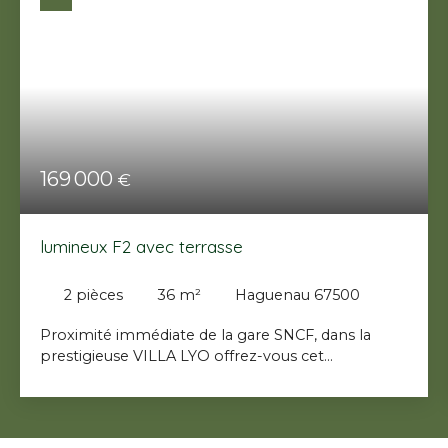
169 000
€
lumineux F2 avec terrasse
2
pièces
36
m²
Haguenau 67500
Proximité immédiate de la gare SNCF, dans la
prestigieuse VILLA LYO offrez-vous cet
appartement rare à la vente, peut convenir a
investisseur ou premier achat, idéal personne
seule. Au premier étage sans ascenseur mais un
magnifique escalier en bois de charme ancien.