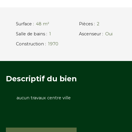
Surface
:
48
m²
Pièces
:
2
Salle de bains
:
1
Ascenseur
:
Oui
Construction
:
1970
Descriptif
du bien
aucun travaux centre ville