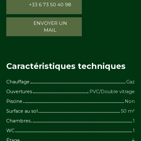
+33 6 73 50 40 98
ENVOYER UN
MAIL
Caractéristiques
techniques
Chauffage
Gaz
Ouvertures
PVC/Double vitrage
Piscine
Non
Surface au sol
50
m²
Chambres
1
WC
1
Étage
4