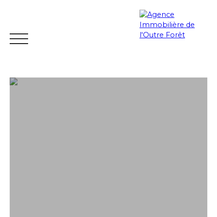
ACCUEIL
ACHETER
ESTIMER
VENDRE
LOUER
Espace
Mes
ESTIMATIO
vendeur
favoris
N