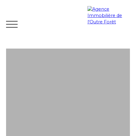
ACCUEIL
ACHETER
ESTIMER
VENDRE
LOUER
Espace
Mes
ESTIMATIO
vendeur
favoris
N