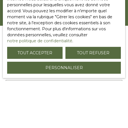
personnelles pour lesquelles vous avez donné votre
absolu en impasse à 10 min de Lembach
accord. Vous pouvez les modifier à n'importe quel
67510. belle maison contemporaine à
moment via la rubrique ″Gérer les cookies″ en bas de
rafraîchir. une entrée de plain-pied une pièce
notre site, à l'exception des cookies essentiels à son
de vie, une cuisine équipée, une salle d'eau et
fonctionnement. Pour plus d'informations sur vos
un WC. une chambre au rez de chaussée,
données personnelles, veuillez consulter
une terrasse couvert, un balcon avec vue
notre politique de confidentialité
.
imprenable. une salle à manger. Grand
terrain en pente de 18ares a l'étage, deux
Vous ne trouvez pas la
TOUT ACCEPTER
TOUT REFUSER
chambres et un espace sanitaire, un grenier
aménageable. sous-sol complet avec garage
propriété de vos rêves ? Créez
et espace bricolage et rangement. terrain en
PERSONNALISER
une alerte !
forte pente, vue dégagée. frais d'agence
inclus à la charge du vendeur et inclus dans
le prix.
Prénom
Nom