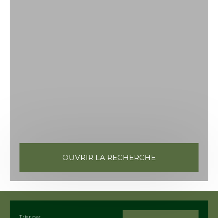
OUVRIR LA RECHERCHE
Vente
Location
Neuf
Viager
Type de bien
Maison
Trier par