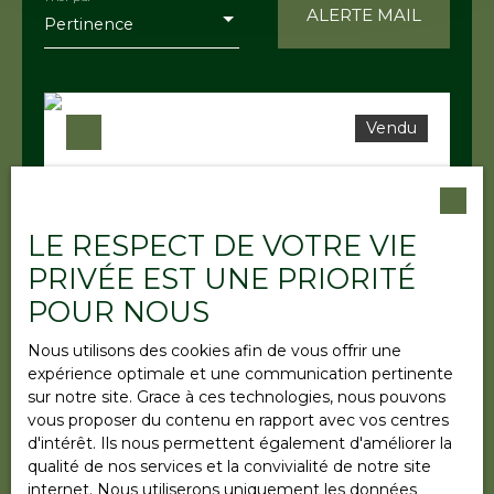
ALERTE MAIL
Pertinence
Localisation
Niedersteinbach (67510)
Budget max (€)
Vendu
Surface min (m²)
LE RESPECT DE VOTRE VIE
RECHERCHER
PRIVÉE EST UNE PRIORITÉ
Vendu
POUR NOUS
Nous utilisons des cookies afin de vous offrir une
expérience optimale et une communication pertinente
maison de campagne au vert
sur notre site. Grace à ces technologies, nous pouvons
5
pièces
100
m²
vous proposer du contenu en rapport avec vos centres
d'intérêt. Ils nous permettent également d'améliorer la
Niedersteinbach 67510
qualité de nos services et la convivialité de notre site
internet. Nous utiliserons uniquement les données
proche de la frontière allemande au calme