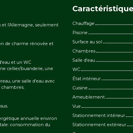
Caractéristiqu
Chauffage
et l'Allemagne, seulement
Piscine
Surface au sol
ison de charme rénovée et
Chambres
Salle d'eau
 d'eau et un WC
e cellier/buanderie, une
WC
État intérieur
eau, une salle d'eau avec
s chambres.
Cuisine
Ameublement
sus.
Vue
Stationnement intérieur
rgétique annuelle environ
totale: consommation du
Stationnement extérieur