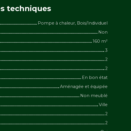
es
techniques
Pompe à chaleur, Bois/Individuel
Non
160
m²
3
2
2
En bon état
Aménagée et équipée
Non meublé
Ville
2
2