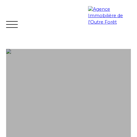
ACCUEIL
ACHETER
ESTIMER
VENDRE
LOUER
Espace
Mes
ESTIMATIO
vendeur
favoris
N