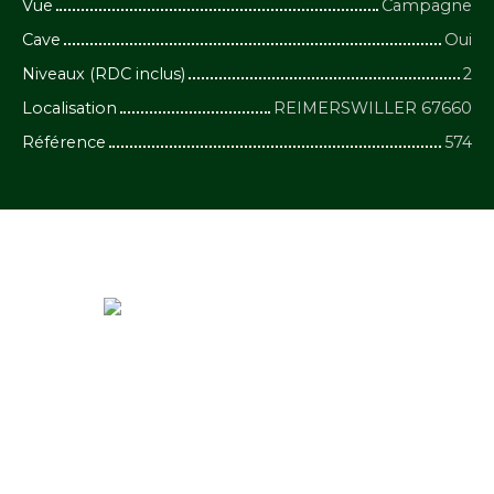
Vue
Campagne
Cave
Oui
Niveaux (RDC inclus)
2
Localisation
REIMERSWILLER 67660
Référence
574