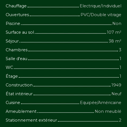
Chauffage
Electrique/Individuel
Ouvertures
PVC/Double vitrage
Piscine
Non
Surface au sol
107
m²
Séjour
38
m²
Chambres
3
Salle d'eau
1
WC
1
Étage
1
Construction
1949
État intérieur
Neuf
Cuisine
Equipée/Américaine
Ameublement
Non meublé
Stationnement extérieur
2