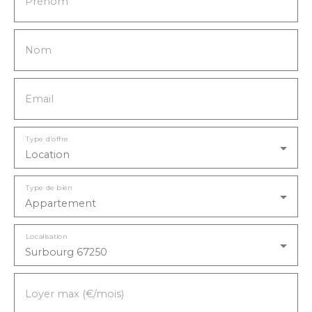
Prénom
bail dont 90€ pour l'état des lieux inclus. LES
DÉPENSES ANNUELLES DE CHAUFFAGE SONT
COMPRISES ENTRE 1200€ ET 1800€/AN LIBRE
Nom
DE SUITE ou a convenir.
Email
Type d'offre
Location
Type de bien
Appartement
Localisation
Surbourg 67250
Loyer max (€/mois)