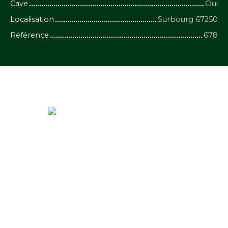
Cave
Oui
Localisation
Surbourg 67250
Référence
678