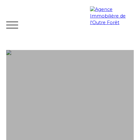
ACCUEIL
ACHETER
ESTIMER
VENDRE
LOUER
Espace
Mes
ESTIMATIO
vendeur
favoris
N