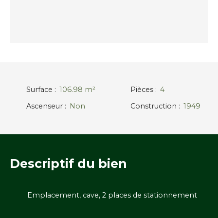
Surface
:
106.98
m²
Pièces
:
4
Ascenseur
:
Non
Construction
:
1949
Descriptif
du bien
Emplacement, cave, 2 places de stationnement